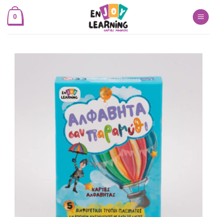
Skip
0
to
content