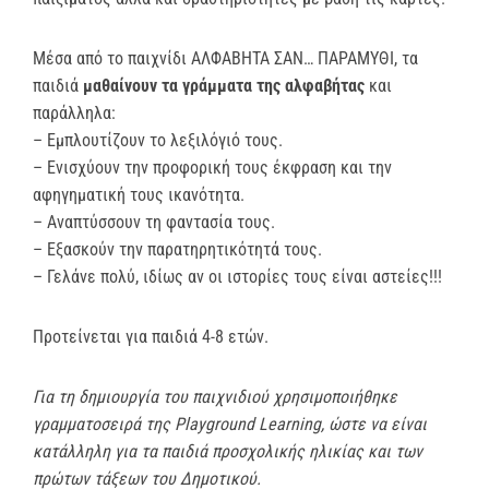
Μέσα από το παιχνίδι ΑΛΦΑΒΗΤΑ ΣΑΝ… ΠΑΡΑΜΥΘΙ, τα
παιδιά
μαθαίνουν τα γράμματα της αλφαβήτας
και
παράλληλα:
– Εμπλουτίζουν το λεξιλόγιό τους.
– Ενισχύουν την προφορική τους έκφραση και την
αφηγηματική τους ικανότητα.
– Αναπτύσσουν τη φαντασία τους.
– Εξασκούν την παρατηρητικότητά τους.
– Γελάνε πολύ, ιδίως αν οι ιστορίες τους είναι αστείες!!!
Προτείνεται για παιδιά 4-8 ετών.
Για τη δημιουργία του παιχνιδιού χρησιμοποιήθηκε
γραμματοσειρά της Playground Learning, ώστε να είναι
κατάλληλη για τα παιδιά προσχολικής ηλικίας και των
πρώτων τάξεων του Δημοτικού.