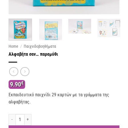
Home
/
Παιχνιδοβοηθήματα
Αλφαβήτα σαν… παραμύθι
€
9.90
Εκπαιδευτικό παιχνίδι 29 καρτών με τα γράμματα της
αλφαβήτας.
Αλφαβήτα σαν... παραμύθι quantity