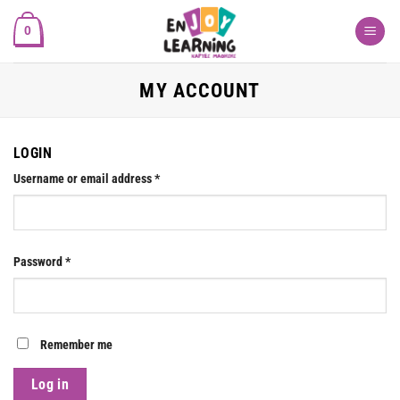
Skip
0
to
content
MY ACCOUNT
LOGIN
Username or email address
*
Password
*
Remember me
Log in