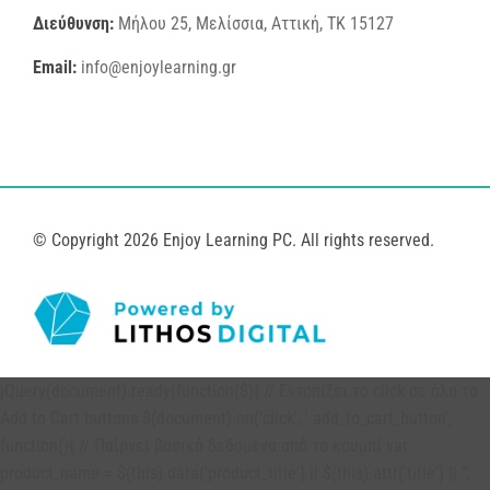
Διεύθυνση:
Μήλου 25, Μελίσσια, Αττική, ΤΚ 15127
Email:
info@enjoylearning.gr
© Copyright 2026 Enjoy Learning PC. All rights reserved.
jQuery(document).ready(function($){ // Εντοπίζει το click σε όλα τα
Add to Cart buttons $(document).on('click', '.add_to_cart_button',
function(){ // Παίρνει βασικά δεδομένα από το κουμπί var
product_name = $(this).data('product_title') || $(this).attr('title') || '';